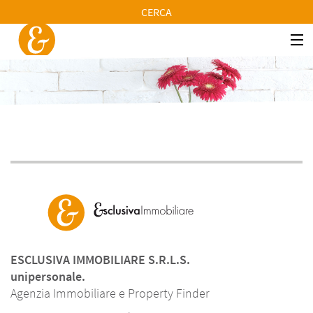
CERCA
HOME
VENDITE
AFFITTI
SERVIZI
CHI SIAMO
CONTATTI
ESCLUSIVA IMMOBILIARE S.R.L.S.
unipersonale.
Agenzia Immobiliare e Property Finder